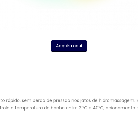
Adquira aqui
rápido, sem perda de pressão nos jatos de hidromassagem. Sof
 controla a temperatura do banho entre 21⁰C e 40⁰C, acionamen