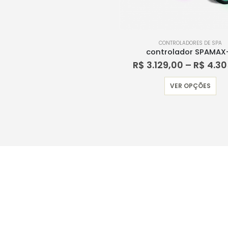
CONTROLADORES DE SPA
controlador SPAMAX
R$
3.129,00
–
R$
4.30
Est
VER OPÇÕES
pro
te
vár
var
As
op
po
ser
esc
na
pág