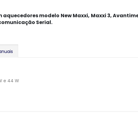
quecedores modelo New Maxxi, Maxxi 3, Avantime S
 comunicação Serial.
anuais
 W e 44 W