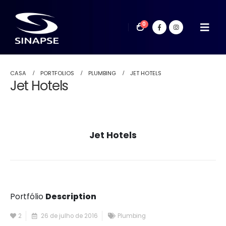
0
CASA
PORTFOLIOS
PLUMBING
JET HOTELS
Jet Hotels
Jet Hotels
Portfólio
Description
2
26 de julho de 2016
Plumbing