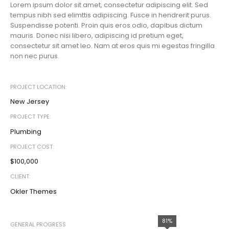
Lorem ipsum dolor sit amet, consectetur adipiscing elit. Sed
tempus nibh sed elimttis adipiscing. Fusce in hendrerit purus.
Suspendisse potenti. Proin quis eros odio, dapibus dictum
mauris. Donec nisi libero, adipiscing id pretium eget,
consectetur sit amet leo. Nam at eros quis mi egestas fringilla
non nec purus.
PROJECT LOCATION:
New Jersey
PROJECT TYPE:
Plumbing
PROJECT COST:
$100,000
CLIENT:
Okler Themes
81%
GENERAL PROGRESS