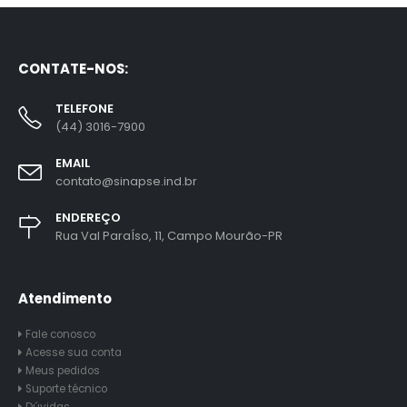
CONTATE-NOS:
TELEFONE
(44) 3016-7900
EMAIL
contato@sinapse.ind.br
ENDEREÇO
Rua Val ParaÍso, 11, Campo Mourão-PR
Atendimento
Fale conosco
Acesse sua conta
Meus pedidos
Suporte técnico