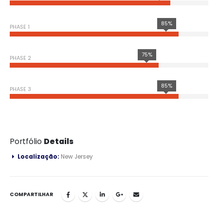
85%
PHASE 1
75%
PHASE 2
85%
PHASE 3
Portfólio
Details
Localização:
New Jersey
COMPARTILHAR