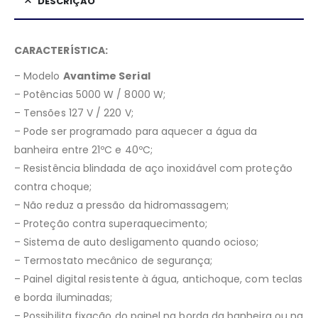
DESCRIÇÃO
CARACTERÍSTICA:
– Modelo
Avantime Serial
– Potências 5000 W / 8000 W;
– Tensões 127 V / 220 V;
– Pode ser programado para aquecer a água da
banheira entre 21ºC e 40ºC;
– Resistência blindada de aço inoxidável com proteção
contra choque;
– Não reduz a pressão da hidromassagem;
– Proteção contra superaquecimento;
– Sistema de auto desligamento quando ocioso;
– Termostato mecânico de segurança;
– Painel digital resistente à água, antichoque, com teclas
e borda iluminadas;
– Possibilita fixação do painel na borda da banheira ou na