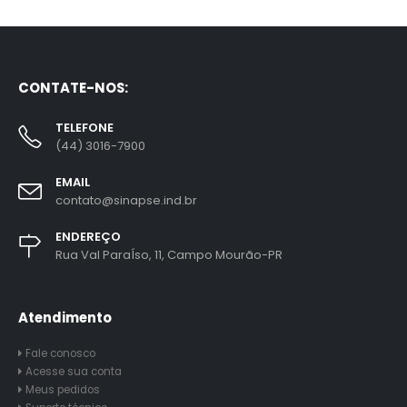
CONTATE-NOS:
TELEFONE
(44) 3016-7900
EMAIL
contato@sinapse.ind.br
ENDEREÇO
Rua Val ParaÍso, 11, Campo Mourão-PR
Atendimento
Fale conosco
Acesse sua conta
Meus pedidos