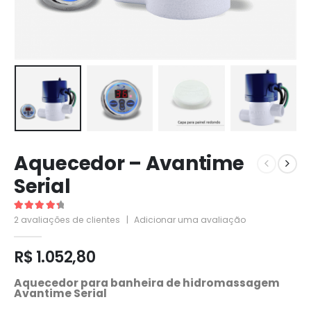
Aquecedor – Avantime
Serial
4.50
de 5
2
avaliações de clientes
|
Adicionar uma avaliação
R$
1.052,80
Aquecedor para banheira de hidromassagem
Avantime Serial