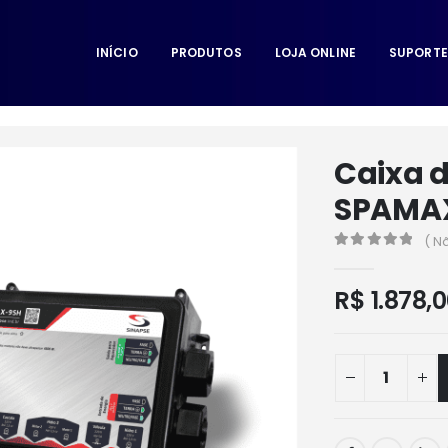
INÍCIO
PRODUTOS
LOJA ONLINE
SUPORTE
Caixa 
SPAMA
( N
0
de 5
R$
1.878,