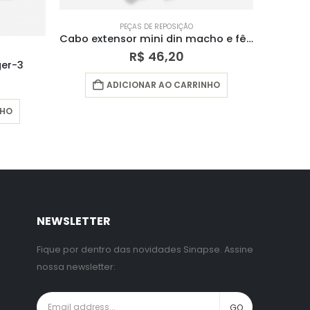
PEÇAS DE REPOSIÇÃO
SIÇÃO
Termostato de 55 ºC
Cabo extensor mini din macho e fêmea
R$
56,00
20
ADICIONAR AO CARRINHO
 CARRINHO
NEWSLETTER
Fique por dentro das novidades Sinapse. Assine
nossa newsletter: