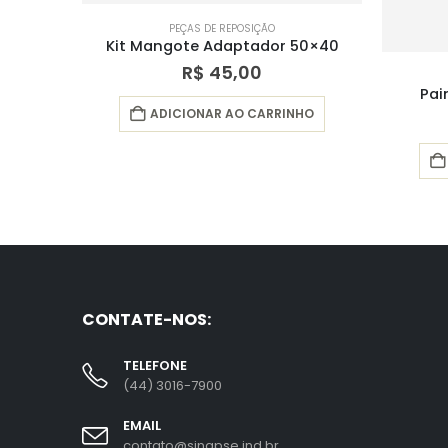
SIÇÃO
tador 50×40
00
PEÇAS DE REPOSIÇÃO
Painel de Controle Finger 3
 CARRINHO
R$
140,00
ADICIONAR AO CARRINHO
CONTATE-NOS:
TELEFONE
(44) 3016-7900
EMAIL
contato@sinapse.ind.br