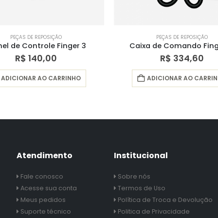
PEÇAS DE REPO
PEÇAS DE REPOSIÇÃO
R$
46,
Caixa de Comando Finger-3
R$
334,60
ADICIONAR AO
ADICIONAR AO CARRINHO
Atendimento
Institucional
Fale conosco
Sobre nós
Acesse sua conta
Termos de Uso
Meus pedidos
Política de Troca e Devolução
Suporte técnico
Politica de Privacidade