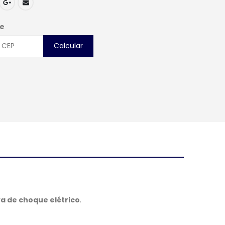
te
Calcular
a de choque elétrico
.