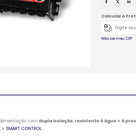
Calcular o Fre
Não sei meu CEP
e alimentação com
dupla isolação
,
resistente à água
e
à prov
E
e
SMART CONTROL