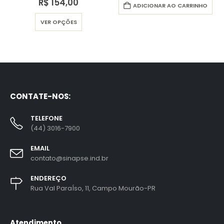
R$
154,00
ADICIONAR AO CARRINHO
Este produto tem várias variantes. As opções podem ser escolhidas na página do produto
VER OPÇÕES
CONTATE-NOS:
TELEFONE
(44) 3016-7900
EMAIL
contato@sinapse.ind.br
ENDEREÇO
Rua Val ParaÍso, 11, Campo Mourão-PR
Atendimento