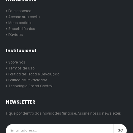
Fale conosco
Acesse sua conta
Meus pedidos
Suporte técnico
Dúvidas
Institucional
Sobre nós
Termos de Uso
Política de Troca e Devolução
Politica de Privacidade
Tecnologia Smart Control
NEWSLETTER
Fique por dentro das novidades Sinapse. Assine nossa newsletter: