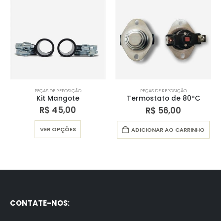
PEÇAS DE REPOSIÇÃO
Termostato de 80ºC
PEÇAS DE REPOSIÇÃO
R$
56,00
Resistência Avantime Light/Serial
uto
R$
154,00
ADICIONAR AO CARRINHO
Este produto tem várias variantes. As opções podem ser escolhidas na página do produto
VER OPÇÕES
CONTATE-NOS: