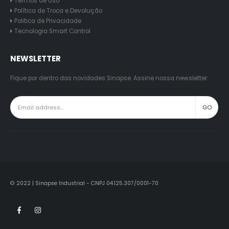
Sobre nós
Termos de Uso
Política de Troca e Devolução
Politica de Privacidade
Tecnologia Smart Control
NEWSLETTER
Fique por dentro das novidades Sinapse. Assine nossa newsletter:
© 2022 | Sinapse Industrial - CNPJ 04.125.307/0001-70